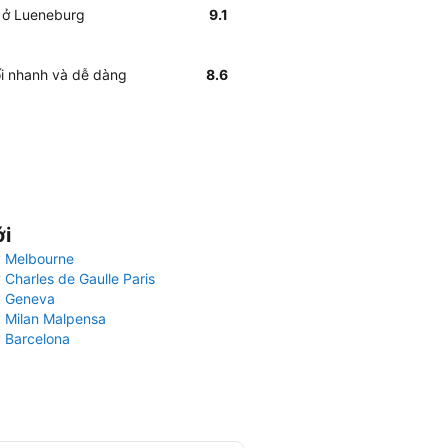
ẽ ở Lueneburg
9.1
ối nhanh và dễ dàng
8.6
ới
 Melbourne
 Charles de Gaulle Paris
y Geneva
 Milan Malpensa
 Barcelona