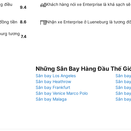
ng điều
Khách hàng nói xe Enterprise là khá sạch s
9.4
đồng tiền
8.6
Nhận xe Enterprise ở Lueneburg là tương đ
eburg tương
7.4
Những Sân Bay Hàng Đầu Thế Gi
Sân bay Los Angeles
Sân bay
Sân bay Heathrow
Sân bay
Sân bay Frankfurt
Sân ba
Sân bay Venice Marco Polo
Sân bay
Sân bay Malaga
Sân bay