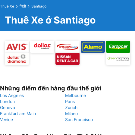
Thuê Xe
चिली
Santiago
Thuê Xe ở Santiago
Những điểm đến hàng đầu thế giới
Los Angeles
Melbourne
London
Paris
Geneva
Zurich
Frankfurt am Main
Milano
Venice
San Francisco