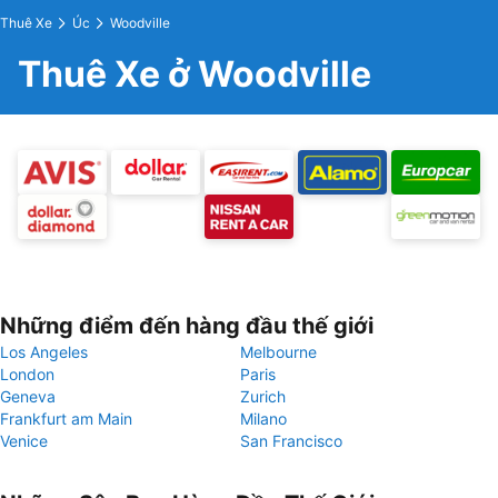
Thuê Xe
Úc
Woodville
Thuê Xe ở Woodville
Những điểm đến hàng đầu thế giới
Los Angeles
Melbourne
London
Paris
Geneva
Zurich
Frankfurt am Main
Milano
Venice
San Francisco