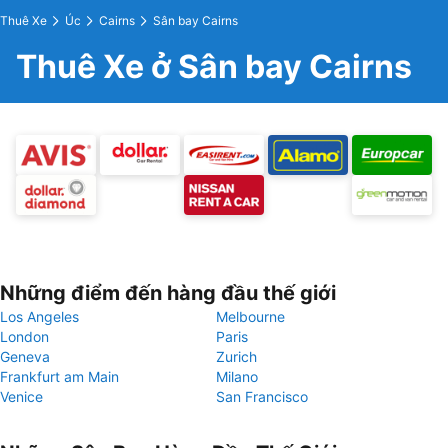
Thuê Xe
Úc
Cairns
Sân bay Cairns
Thuê Xe ở Sân bay Cairns
Những điểm đến hàng đầu thế giới
Los Angeles
Melbourne
London
Paris
Geneva
Zurich
Frankfurt am Main
Milano
Venice
San Francisco