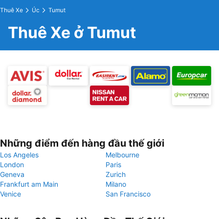
Thuê Xe
Úc
Tumut
Thuê Xe ở Tumut
Những điểm đến hàng đầu thế giới
Los Angeles
Melbourne
London
Paris
Geneva
Zurich
Frankfurt am Main
Milano
Venice
San Francisco