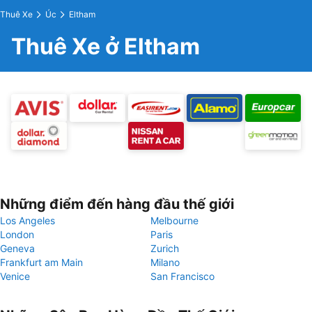
Thuê Xe
Úc
Eltham
Thuê Xe ở Eltham
Những điểm đến hàng đầu thế giới
Los Angeles
Melbourne
London
Paris
Geneva
Zurich
Frankfurt am Main
Milano
Venice
San Francisco