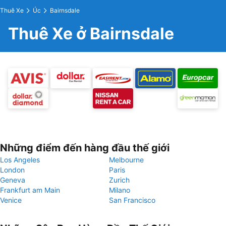
Thuê Xe
Úc
Bairnsdale
Thuê Xe ở Bairnsdale
Những điểm đến hàng đầu thế giới
Los Angeles
Melbourne
London
Paris
Geneva
Zurich
Frankfurt am Main
Milano
Venice
San Francisco