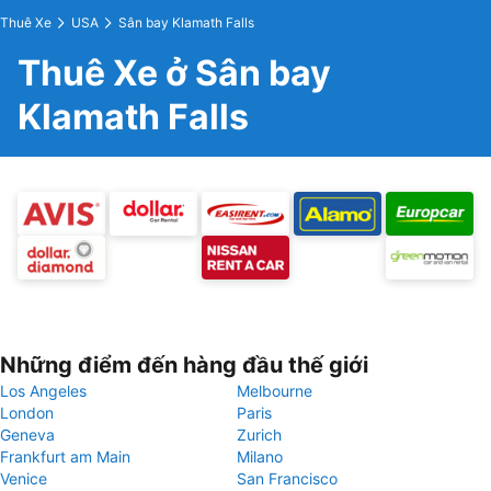
Thuê Xe
USA
Sân bay Klamath Falls
Thuê Xe ở Sân bay
Klamath Falls
Những điểm đến hàng đầu thế giới
Los Angeles
Melbourne
London
Paris
Geneva
Zurich
Frankfurt am Main
Milano
Venice
San Francisco