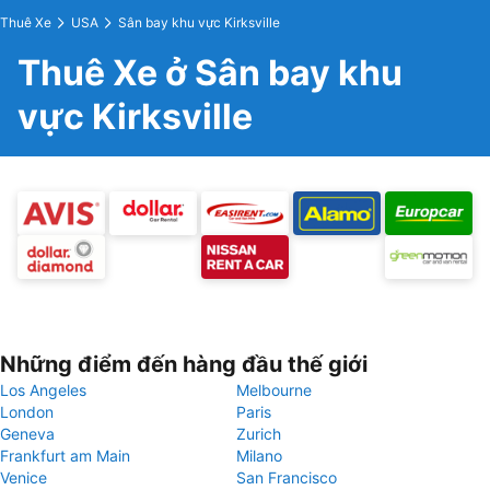
Thuê Xe
USA
Sân bay khu vực Kirksville
Thuê Xe ở Sân bay khu
vực Kirksville
Những điểm đến hàng đầu thế giới
Los Angeles
Melbourne
London
Paris
Geneva
Zurich
Frankfurt am Main
Milano
Venice
San Francisco