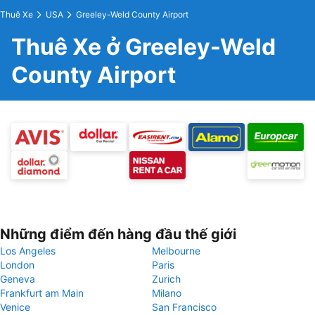
Thuê Xe
USA
Greeley-Weld County Airport
Thuê Xe ở Greeley-Weld
County Airport
Những điểm đến hàng đầu thế giới
Los Angeles
Melbourne
London
Paris
Geneva
Zurich
Frankfurt am Main
Milano
Venice
San Francisco