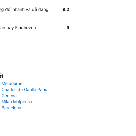
ơng đối nhanh và dễ dàng
9.2
 Sân bay Eindhoven
9
ới
 Melbourne
 Charles de Gaulle Paris
y Geneva
 Milan Malpensa
 Barcelona