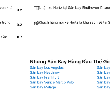
oven khá
Nhận xe Hertz tại Sân bay Eindhoven là tư
9.2
à trong
Khách hàng nói xe Hertz là khá sạch sẽ tại
9.2
 tiền
8.7
Những Sân Bay Hàng Đầu Thế Gi
Sân bay Los Angeles
Sân bay
Sân bay Heathrow
Sân bay
Sân bay Frankfurt
Sân ba
Sân bay Venice Marco Polo
Sân bay
Sân bay Malaga
Sân bay