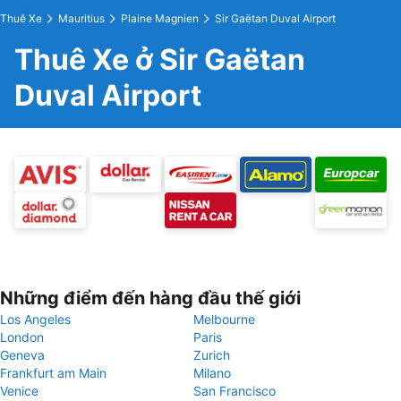
Thuê Xe
Mauritius
Plaine Magnien
Sir Gaëtan Duval Airport
Thuê Xe ở Sir Gaëtan
Duval Airport
Những điểm đến hàng đầu thế giới
Los Angeles
Melbourne
London
Paris
Geneva
Zurich
Frankfurt am Main
Milano
Venice
San Francisco