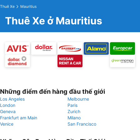
Thuê Xe
Mauritius
Thuê Xe ở Mauritius
Những điểm đến hàng đầu thế giới
Los Angeles
Melbourne
London
Paris
Geneva
Zurich
Frankfurt am Main
Milano
Venice
San Francisco