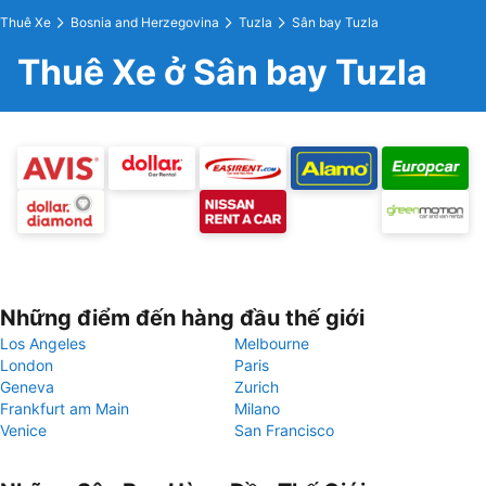
Thuê Xe
Bosnia and Herzegovina
Tuzla
Sân bay Tuzla
Thuê Xe ở Sân bay Tuzla
Những điểm đến hàng đầu thế giới
Los Angeles
Melbourne
London
Paris
Geneva
Zurich
Frankfurt am Main
Milano
Venice
San Francisco