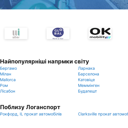
Найпопулярніші напрмки світу
Бергамо
Ларнака
Мілан
Барселона
Mallorca
Катовіце
Ром
Меммінген
Лісабон
Будапешт
Поблизу Логанспорт
Рокфорд, IL прокат автомобілів
Clarksville прокат автомоб