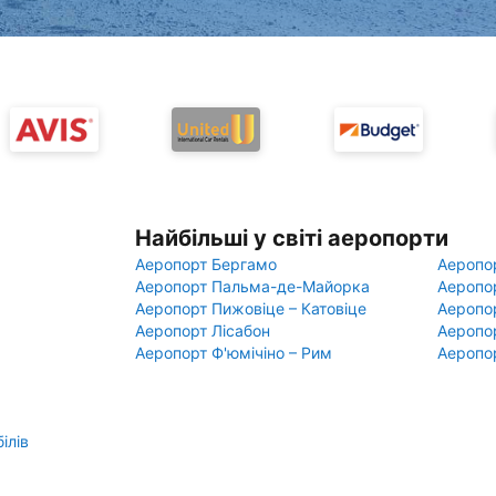
Найбільші у світі аеропорти
Аеропорт Бергамо
Аеропо
Аеропорт Пальма-де-Майорка
Аеропо
Аеропорт Пижовіце – Катовіце
Аеропо
Аеропорт Лісабон
Аеропо
Аеропорт Ф'юмічіно – Рим
Аеропо
ілів