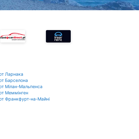
рт Ларнака
рт Барселона
рт Мілан-Мальпенса
рт Меммінген
рт Франкфурт-на-Майні