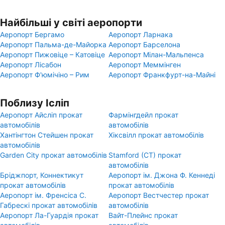
Найбільші у світі аеропорти
Аеропорт Бергамо
Аеропорт Ларнака
Аеропорт Пальма-де-Майорка
Аеропорт Барселона
Аеропорт Пижовіце – Катовіце
Аеропорт Мілан-Мальпенса
Аеропорт Лісабон
Аеропорт Меммінген
Аеропорт Ф'юмічіно – Рим
Аеропорт Франкфурт-на-Майні
Поблизу Ісліп
Аеропорт Айсліп прокат
Фармінгдейл прокат
автомобілів
автомобілів
Хантінгтон Стейшен прокат
Хіксвілл прокат автомобілів
автомобілів
Garden City прокат автомобілів
Stamford (CT) прокат
автомобілів
Бріджпорт, Коннектикут
Аеропорт ім. Джона Ф. Кеннеді
прокат автомобілів
прокат автомобілів
Аеропорт ім. Френсіса С.
Аеропорт Вестчестер прокат
Габрескі прокат автомобілів
автомобілів
Аеропорт Ла-Гуардія прокат
Вайт-Плейнс прокат