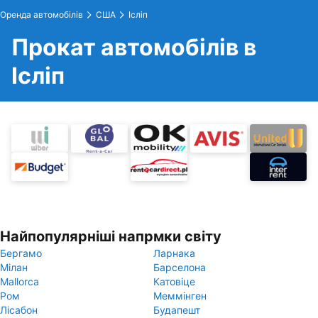
Оренда автомобілів
США
Ісліп
Прокат автомобілів в
Ісліп
Найпопулярніші напрмки світу
Бергамо
Ларнака
Мілан
Барселона
Mallorca
Катовіце
Ром
Меммінген
Лісабон
Будапешт