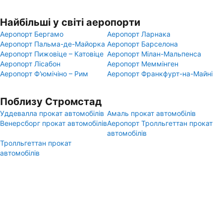
Найбільші у світі аеропорти
Аеропорт Бергамо
Аеропорт Ларнака
Аеропорт Пальма-де-Майорка
Аеропорт Барселона
Аеропорт Пижовіце – Катовіце
Аеропорт Мілан-Мальпенса
Аеропорт Лісабон
Аеропорт Меммінген
Аеропорт Ф'юмічіно – Рим
Аеропорт Франкфурт-на-Майні
Поблизу Стромстад
Уддевалла прокат автомобілів
Амаль прокат автомобілів
Венерсборг прокат автомобілів
Аеропорт Тролльгеттан прокат
автомобілів
Тролльгеттан прокат
автомобілів