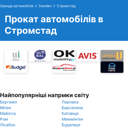
Оренда автомобілів
Sweden
Стромстад
Прокат автомобілів в
Стромстад
Найпопулярніші напрмки світу
Бергамо
Ларнака
Мілан
Барселона
Mallorca
Катовіце
Ром
Меммінген
Лісабон
Будапешт