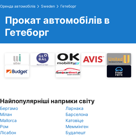
Оренда автомобілів
Sweden
Гетеборг
Прокат автомобілів в
Гетеборг
Найпопулярніші напрмки світу
Бергамо
Ларнака
Мілан
Барселона
Mallorca
Катовіце
Ром
Меммінген
Лісабон
Будапешт