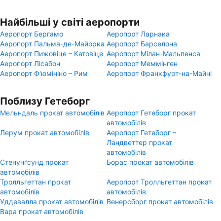
Найбільші у світі аеропорти
Аеропорт Бергамо
Аеропорт Ларнака
Аеропорт Пальма-де-Майорка
Аеропорт Барселона
Аеропорт Пижовіце – Катовіце
Аеропорт Мілан-Мальпенса
Аеропорт Лісабон
Аеропорт Меммінген
Аеропорт Ф'юмічіно – Рим
Аеропорт Франкфурт-на-Майні
Поблизу Гетеборг
Мельндаль прокат автомобілів
Аеропорт Гетеборг прокат
автомобілів
Лерум прокат автомобілів
Аеропорт Гетеборг –
Ландветтер прокат
автомобілів
Стенунґсунд прокат
Борас прокат автомобілів
автомобілів
Тролльгеттан прокат
Аеропорт Тролльгеттан прокат
автомобілів
автомобілів
Уддевалла прокат автомобілів
Венерсборг прокат автомобілів
Вара прокат автомобілів