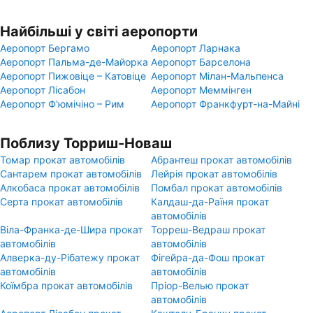
Найбільші у світі аеропорти
Аеропорт Бергамо
Аеропорт Ларнака
Аеропорт Пальма-де-Майорка
Аеропорт Барселона
Аеропорт Пижовіце – Катовіце
Аеропорт Мілан-Мальпенса
Аеропорт Лісабон
Аеропорт Меммінген
Аеропорт Ф'юмічіно – Рим
Аеропорт Франкфурт-на-Майні
Поблизу Торриш-Новаш
Томар прокат автомобілів
Абрантеш прокат автомобілів
Сантарем прокат автомобілів
Лейрія прокат автомобілів
Алкобаса прокат автомобілів
Помбал прокат автомобілів
Серта прокат автомобілів
Калдаш-да-Раїня прокат
автомобілів
Віла-Франка-де-Шира прокат
Торреш-Ведраш прокат
автомобілів
автомобілів
Алверка-ду-Рібатежу прокат
Фігейра-да-Фош прокат
автомобілів
автомобілів
Коїмбра прокат автомобілів
Пріор-Велью прокат
автомобілів