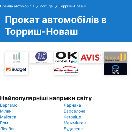
Оренда автомобілів
Portugal
Торриш-Новаш
Прокат автомобілів в
Торриш-Новаш
Найпопулярніші напрмки світу
Бергамо
Ларнака
Мілан
Барселона
Mallorca
Катовіце
Ром
Меммінген
Лісабон
Будапешт