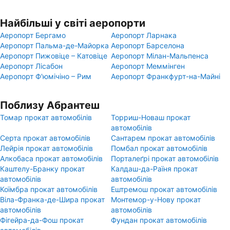
Найбільші у світі аеропорти
Аеропорт Бергамо
Аеропорт Ларнака
Аеропорт Пальма-де-Майорка
Аеропорт Барселона
Аеропорт Пижовіце – Катовіце
Аеропорт Мілан-Мальпенса
Аеропорт Лісабон
Аеропорт Меммінген
Аеропорт Ф'юмічіно – Рим
Аеропорт Франкфурт-на-Майні
Поблизу Абрантеш
Томар прокат автомобілів
Торриш-Новаш прокат
автомобілів
Серта прокат автомобілів
Сантарем прокат автомобілів
Лейрія прокат автомобілів
Помбал прокат автомобілів
Алкобаса прокат автомобілів
Порталеґрі прокат автомобілів
Каштелу-Бранку прокат
Калдаш-да-Раїня прокат
автомобілів
автомобілів
Коїмбра прокат автомобілів
Ештремош прокат автомобілів
Віла-Франка-де-Шира прокат
Монтемор-у-Нову прокат
автомобілів
автомобілів
Фігейра-да-Фош прокат
Фундан прокат автомобілів