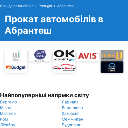
Оренда автомобілів
Portugal
Абрантеш
Прокат автомобілів в
Абрантеш
Найпопулярніші напрмки світу
Бергамо
Ларнака
Мілан
Барселона
Mallorca
Катовіце
Ром
Меммінген
Лісабон
Будапешт