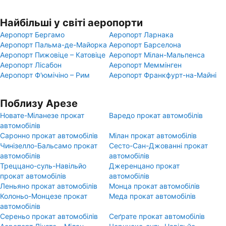
Найбільші у світі аеропорти
Аеропорт Бергамо
Аеропорт Ларнака
Аеропорт Пальма-де-Майорка
Аеропорт Барселона
Аеропорт Пижовіце – Катовіце
Аеропорт Мілан-Мальпенса
Аеропорт Лісабон
Аеропорт Меммінген
Аеропорт Ф'юмічіно – Рим
Аеропорт Франкфурт-на-Майні
Поблизу Арезе
Новате-Міланезе прокат
Варедо прокат автомобілів
автомобілів
Саронно прокат автомобілів
Мілан прокат автомобілів
Чинізелло-Бальсамо прокат
Сесто-Сан-Джованні прокат
автомобілів
автомобілів
Треццано-суль-Навільйо
Джеренцано прокат
прокат автомобілів
автомобілів
Леньяно прокат автомобілів
Монца прокат автомобілів
Колоньо-Монцезе прокат
Меда прокат автомобілів
автомобілів
Сереньо прокат автомобілів
Сеґрате прокат автомобілів