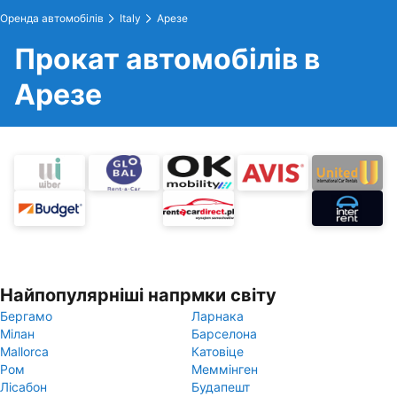
Оренда автомобілів
Italy
Арезе
Прокат автомобілів в
Арезе
Найпопулярніші напрмки світу
Бергамо
Ларнака
Мілан
Барселона
Mallorca
Катовіце
Ром
Меммінген
Лісабон
Будапешт