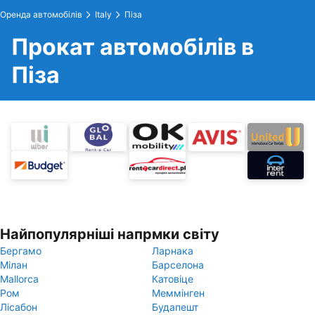
Оренда автомобілів
Italy
Піза
Прокат автомобілів в
Піза
Найпопулярніші напрмки світу
Бергамо
Ларнака
Мілан
Барселона
Mallorca
Катовіце
Ром
Меммінген
Лісабон
Будапешт