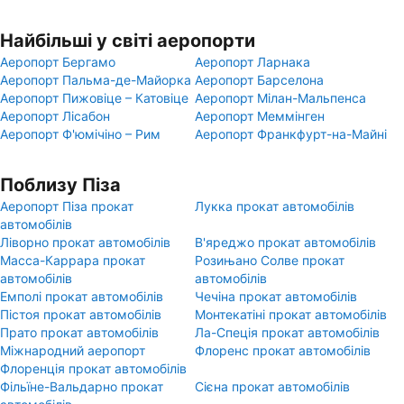
Найбільші у світі аеропорти
Аеропорт Бергамо
Аеропорт Ларнака
Аеропорт Пальма-де-Майорка
Аеропорт Барселона
Аеропорт Пижовіце – Катовіце
Аеропорт Мілан-Мальпенса
Аеропорт Лісабон
Аеропорт Меммінген
Аеропорт Ф'юмічіно – Рим
Аеропорт Франкфурт-на-Майні
Поблизу Піза
Аеропорт Піза прокат
Лукка прокат автомобілів
автомобілів
Ліворно прокат автомобілів
В'яреджо прокат автомобілів
Масса-Каррара прокат
Розињано Солве прокат
автомобілів
автомобілів
Емполі прокат автомобілів
Чечіна прокат автомобілів
Пістоя прокат автомобілів
Монтекатіні прокат автомобілів
Прато прокат автомобілів
Ла-Спеція прокат автомобілів
Міжнародний аеропорт
Флоренс прокат автомобілів
Флоренція прокат автомобілів
Фільїне-Вальдарно прокат
Сієна прокат автомобілів