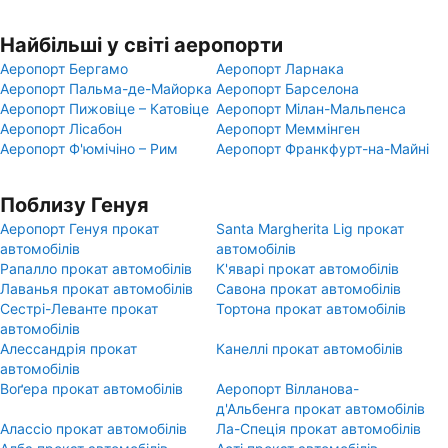
Найбільші у світі аеропорти
Аеропорт Бергамо
Аеропорт Ларнака
Аеропорт Пальма-де-Майорка
Аеропорт Барселона
Аеропорт Пижовіце – Катовіце
Аеропорт Мілан-Мальпенса
Аеропорт Лісабон
Аеропорт Меммінген
Аеропорт Ф'юмічіно – Рим
Аеропорт Франкфурт-на-Майні
Поблизу Генуя
Аеропорт Генуя прокат
Santa Margherita Lig прокат
автомобілів
автомобілів
Рапалло прокат автомобілів
К'яварі прокат автомобілів
Лаванья прокат автомобілів
Савона прокат автомобілів
Сестрі-Леванте прокат
Тортона прокат автомобілів
автомобілів
Алессандрія прокат
Канеллі прокат автомобілів
автомобілів
Воґера прокат автомобілів
Аеропорт Вілланова-
д'Альбенга прокат автомобілів
Алассіо прокат автомобілів
Ла-Спеція прокат автомобілів