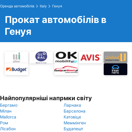
Оренда автомобілів
Italy
Генуя
Прокат автомобілів в
Генуя
Найпопулярніші напрмки світу
Бергамо
Ларнака
Мілан
Барселона
Mallorca
Катовіце
Ром
Меммінген
Лісабон
Будапешт