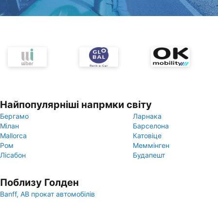
Найпопулярніші напрмки світу
Бергамо
Ларнака
Мілан
Барселона
Mallorca
Катовіце
Ром
Меммінген
Лісабон
Будапешт
Поблизу Голден
Banff, AB прокат автомобілів