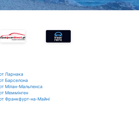
рт Ларнака
рт Барселона
рт Мілан-Мальпенса
рт Меммінген
рт Франкфурт-на-Майні