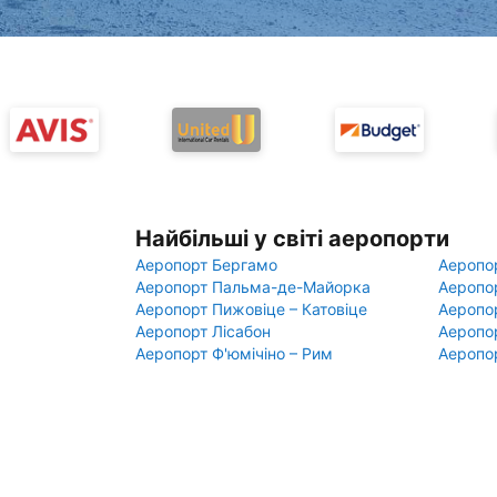
Найбільші у світі аеропорти
Аеропорт Бергамо
Аеропо
Аеропорт Пальма-де-Майорка
Аеропо
Аеропорт Пижовіце – Катовіце
Аеропо
Аеропорт Лісабон
Аеропо
Аеропорт Ф'юмічіно – Рим
Аеропо