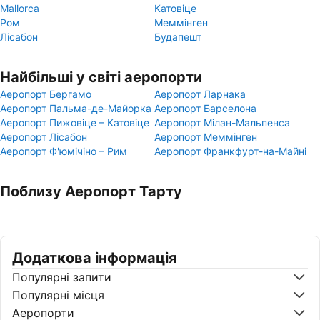
Mallorca
Катовіце
Ром
Меммінген
Лісабон
Будапешт
Найбільші у світі аеропорти
Аеропорт Бергамо
Аеропорт Ларнака
Аеропорт Пальма-де-Майорка
Аеропорт Барселона
Аеропорт Пижовіце – Катовіце
Аеропорт Мілан-Мальпенса
Аеропорт Лісабон
Аеропорт Меммінген
Аеропорт Ф'юмічіно – Рим
Аеропорт Франкфурт-на-Майні
Поблизу Аеропорт Тарту
Додаткова інформація
Популярні запити
Популярні місця
Аеропорти