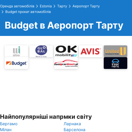
Оренда автомобілів
Estonia
Тарту
Аеропорт Тарту
Budget прокат автомобілів
Budget в Аеропорт Тарту
Найпопулярніші напрмки світу
Бергамо
Ларнака
Мілан
Барселона