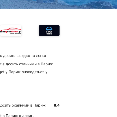
ж досить швидко та легко
et є досить охайними в Париж
dget у Париж знаходяться у
є досить охайними в Париж
8.4
et в Париж є досить