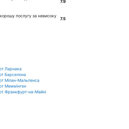
7.9
є хорошу послугу за невисоку
7.5
рт Ларнака
рт Барселона
рт Мілан-Мальпенса
рт Меммінген
рт Франкфурт-на-Майні