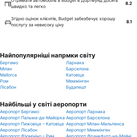
Отримати автомобіль в Budget в Дортмунд досить
8.2
швидко та легко
Згідно оцінок клієнтів, Budget забезбечує хорошу
8.1
послугу за невисоку ціну
Найпопулярніші напрмки світу
Бергамо
Ларнака
Мілан
Барселона
Mallorca
Катовіце
Ром
Меммінген
Лісабон
Будапешт
Найбільші у світі аеропорти
Аеропорт Бергамо
Аеропорт Ларнака
Аеропорт Пальма-де-Майорка
Аеропорт Барселона
Аеропорт Пижовіце – Катовіце
Аеропорт Мілан-Мальпенса
Аеропорт Лісабон
Аеропорт Меммінген
Аеропорт Ф'юмічіно – Рим
Аеропорт Франкфурт-на-Майні