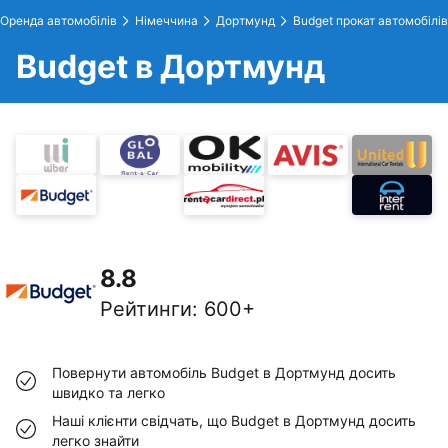
Оренда автомобілів
Німеччина
Дортмунд
Budget прокат автомобілів
Budget в Дортмунд
8.8
Рейтинги
:
600+
Повернути автомобіль Budget в Дортмунд досить
швидко та легко
Наші клієнти свідчать, що Budget в Дортмунд досить
легко знайти