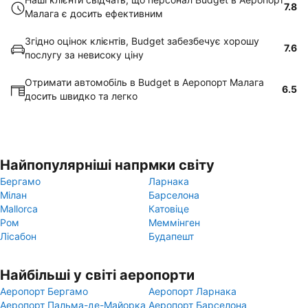
7.8
Малага є досить ефективним
Згідно оцінок клієнтів, Budget забезбечує хорошу
7.6
послугу за невисоку ціну
Отримати автомобіль в Budget в Аеропорт Малага
6.5
досить швидко та легко
Найпопулярніші напрмки світу
Бергамо
Ларнака
Мілан
Барселона
Mallorca
Катовіце
Ром
Меммінген
Лісабон
Будапешт
Найбільші у світі аеропорти
Аеропорт Бергамо
Аеропорт Ларнака
Аеропорт Пальма-де-Майорка
Аеропорт Барселона