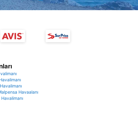
ları
avalimanı
Havalimanı
 Havalimanı
Malpensa Havaalanı
 Havalimanı