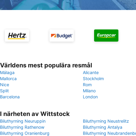
Världens mest populära resmål
Málaga
Alicante
Mallorca
Stockholm
Nice
Rom
Split
Milano
Barcelona
London
I närheten av Wittstock
Biluthyrning Neuruppin
Biluthyrning Neustrelitz
Biluthyrning Rathenow
Biluthyrning Antalya
Biluthyrning Oranienburg
Biluthyrning Neubrandenb