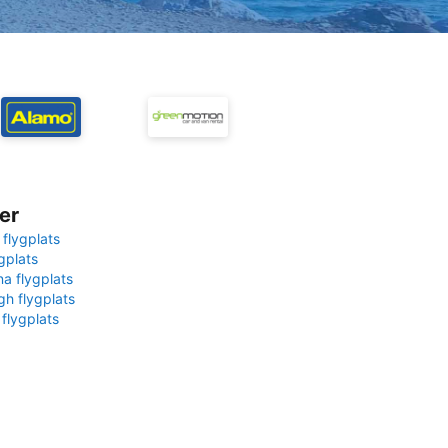
er
 flygplats
gplats
na flygplats
gh flygplats
 flygplats