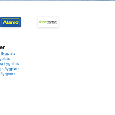
er
 flygplats
gplats
na flygplats
gh flygplats
 flygplats