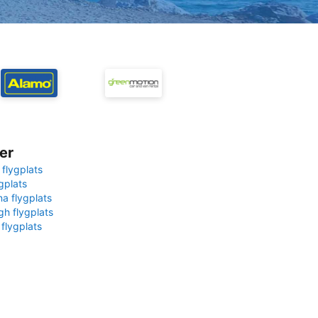
er
 flygplats
gplats
na flygplats
gh flygplats
 flygplats