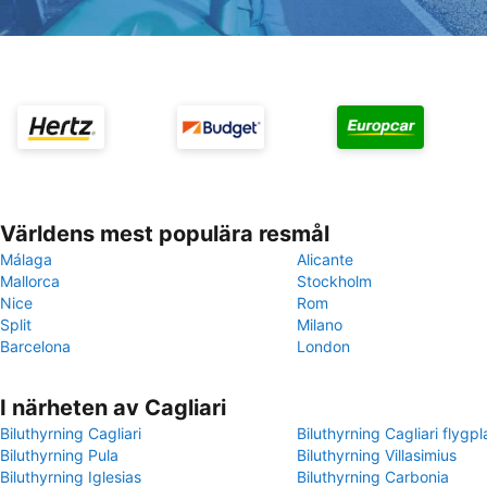
Världens mest populära resmål
Málaga
Alicante
Mallorca
Stockholm
Nice
Rom
Split
Milano
Barcelona
London
I närheten av Cagliari
Biluthyrning Cagliari
Biluthyrning Cagliari flygpl
Biluthyrning Pula
Biluthyrning Villasimius
Biluthyrning Iglesias
Biluthyrning Carbonia