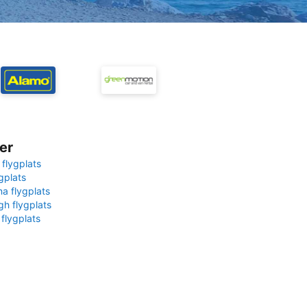
er
 flygplats
gplats
na flygplats
gh flygplats
 flygplats