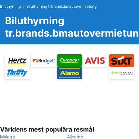
Biluthyrning
Biluthyrning tr.brands.bmautovermietung
Biluthyrning
tr.brands.bmautovermietu
Världens mest populära resmål
Málaga
Alicante