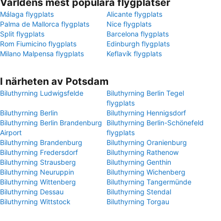
Världens mest populära flygplatser
Málaga flygplats
Alicante flygplats
Palma de Mallorca flygplats
Nice flygplats
Split flygplats
Barcelona flygplats
Rom Fiumicino flygplats
Edinburgh flygplats
Milano Malpensa flygplats
Keflavík flygplats
I närheten av Potsdam
Biluthyrning Ludwigsfelde
Biluthyrning Berlin Tegel
flygplats
Biluthyrning Berlin
Biluthyrning Hennigsdorf
Biluthyrning Berlin Brandenburg
Biluthyrning Berlin-Schönefeld
Airport
flygplats
Biluthyrning Brandenburg
Biluthyrning Oranienburg
Biluthyrning Fredersdorf
Biluthyrning Rathenow
Biluthyrning Strausberg
Biluthyrning Genthin
Biluthyrning Neuruppin
Biluthyrning Wichenberg
Biluthyrning Wittenberg
Biluthyrning Tangermünde
Biluthyrning Dessau
Biluthyrning Stendal
Biluthyrning Wittstock
Biluthyrning Torgau