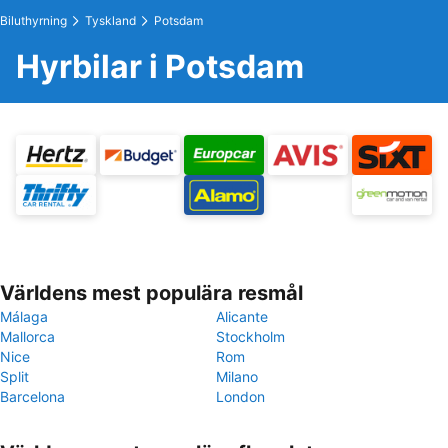
Biluthyrning
Tyskland
Potsdam
Hyrbilar i Potsdam
Världens mest populära resmål
Málaga
Alicante
Mallorca
Stockholm
Nice
Rom
Split
Milano
Barcelona
London