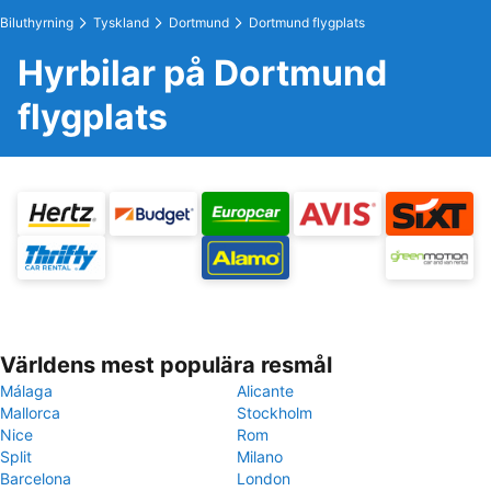
Biluthyrning
Tyskland
Dortmund
Dortmund flygplats
Hyrbilar på Dortmund
flygplats
Världens mest populära resmål
Málaga
Alicante
Mallorca
Stockholm
Nice
Rom
Split
Milano
Barcelona
London