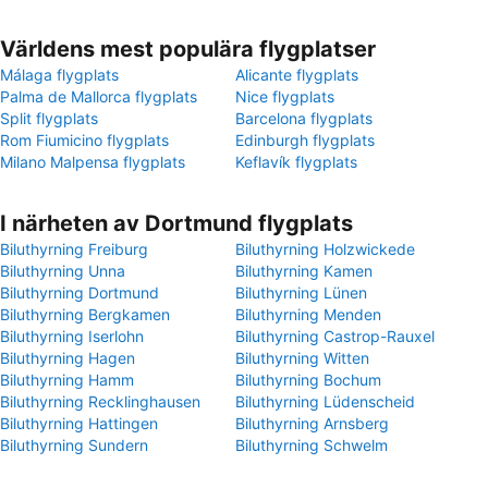
Världens mest populära flygplatser
Málaga flygplats
Alicante flygplats
Palma de Mallorca flygplats
Nice flygplats
Split flygplats
Barcelona flygplats
Rom Fiumicino flygplats
Edinburgh flygplats
Milano Malpensa flygplats
Keflavík flygplats
I närheten av Dortmund flygplats
Biluthyrning Freiburg
Biluthyrning Holzwickede
Biluthyrning Unna
Biluthyrning Kamen
Biluthyrning Dortmund
Biluthyrning Lünen
Biluthyrning Bergkamen
Biluthyrning Menden
Biluthyrning Iserlohn
Biluthyrning Castrop-Rauxel
Biluthyrning Hagen
Biluthyrning Witten
Biluthyrning Hamm
Biluthyrning Bochum
Biluthyrning Recklinghausen
Biluthyrning Lüdenscheid
Biluthyrning Hattingen
Biluthyrning Arnsberg
Biluthyrning Sundern
Biluthyrning Schwelm