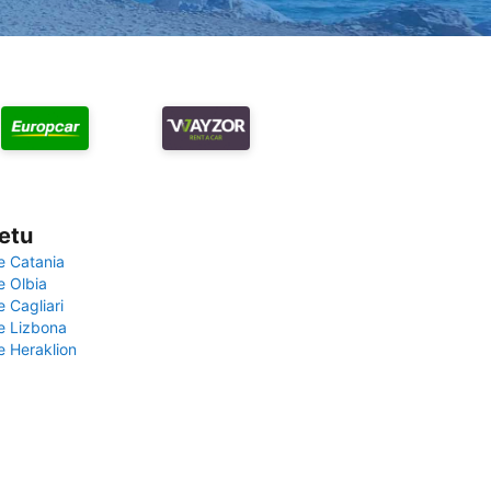
vetu
e Catania
e Olbia
e Cagliari
če Lizbona
e Heraklion