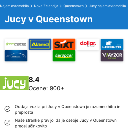
Najem avtomobila
Nova Zelandija
Queenstown
Jucy najem avtomobila
Jucy v Queenstown
8.4
Ocene
:
900+
Oddaja vozila pri Jucy v Queenstown je razumno hitra in
preprosta
Naše stranke pravijo, da je osebje Jucy v Queenstown
precej učinkovito