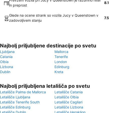
Prevzem vozila pri Jucy v Queenstown je razumno hiter
8.1
in preprost
Glede na ocene strank so vozila Jucy v Queenstown v
7.5
zadovoljivem stanju
Najbolj priljubljene destinacije po svetu
Ljubljana
Mallorca
Catania
Tenerife
Olbia
London
Lizbona
Edinburg
Dublin
Kreta
Najbolj priljubljena letališča po svetu
Letališče Palma de Mallorca
Letališče Catania
Letališče Ljubljana
Letališče Olbia
Letališče Tenerife South
Letališče Cagliari
Letališče Edinburg
Letališče Lizbona
Letališče Dublin
Letališče Heraklion