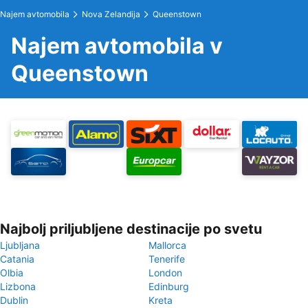
Najem avtomobila
Nova Zelandija
Queenstown
Najem avtomobila v
Queenstown
Najbolj priljubljene destinacije po svetu
Ljubljana
Mallorca
Catania
Tenerife
Olbia
London
Lizbona
Edinburg
Dublin
Kreta