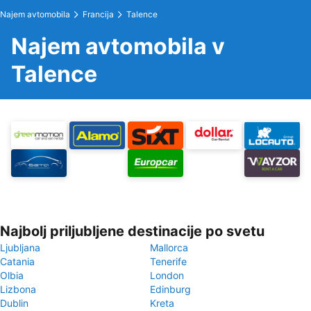
Najem avtomobila
Francija
Talence
Najem avtomobila v
Talence
Najbolj priljubljene destinacije po svetu
Ljubljana
Mallorca
Catania
Tenerife
Olbia
London
Lizbona
Edinburg
Dublin
Kreta