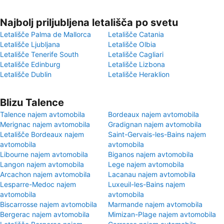
Najbolj priljubljena letališča po svetu
Letališče Palma de Mallorca
Letališče Catania
Letališče Ljubljana
Letališče Olbia
Letališče Tenerife South
Letališče Cagliari
Letališče Edinburg
Letališče Lizbona
Letališče Dublin
Letališče Heraklion
Blizu Talence
Talence najem avtomobila
Bordeaux najem avtomobila
Merignac najem avtomobila
Gradignan najem avtomobila
Letališče Bordeaux najem
Saint-Gervais-les-Bains najem
avtomobila
avtomobila
Libourne najem avtomobila
Biganos najem avtomobila
Langon najem avtomobila
Lege najem avtomobila
Arcachon najem avtomobila
Lacanau najem avtomobila
Lesparre-Medoc najem
Luxeuil-les-Bains najem
avtomobila
avtomobila
Biscarrosse najem avtomobila
Marmande najem avtomobila
Bergerac najem avtomobila
Mimizan-Plage najem avtomobila