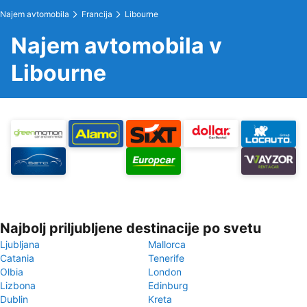
Najem avtomobila
Francija
Libourne
Najem avtomobila v
Libourne
Najbolj priljubljene destinacije po svetu
Ljubljana
Mallorca
Catania
Tenerife
Olbia
London
Lizbona
Edinburg
Dublin
Kreta