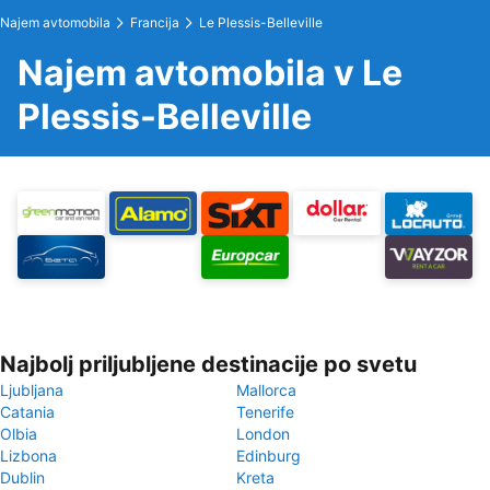
Najem avtomobila
Francija
Le Plessis-Belleville
Najem avtomobila v Le
Plessis-Belleville
Najbolj priljubljene destinacije po svetu
Ljubljana
Mallorca
Catania
Tenerife
Olbia
London
Lizbona
Edinburg
Dublin
Kreta