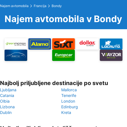
Najem avtomobila
Francija
Bondy
Najem avtomobila v Bondy
Najbolj priljubljene destinacije po svetu
Ljubljana
Mallorca
Catania
Tenerife
Olbia
London
Lizbona
Edinburg
Dublin
Kreta