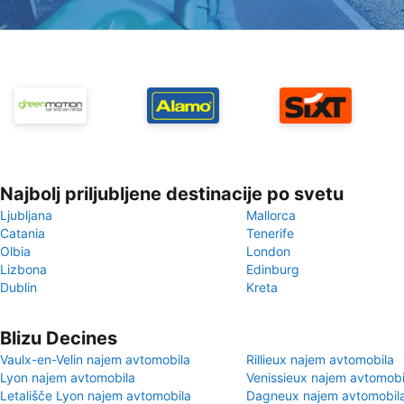
Najbolj priljubljene destinacije po svetu
Ljubljana
Mallorca
Catania
Tenerife
Olbia
London
Lizbona
Edinburg
Dublin
Kreta
Blizu Decines
Vaulx-en-Velin najem avtomobila
Rillieux najem avtomobila
Lyon najem avtomobila
Venissieux najem avtomobi
Letališče Lyon najem avtomobila
Dagneux najem avtomobil