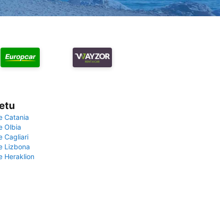
vetu
e Catania
e Olbia
e Cagliari
če Lizbona
e Heraklion