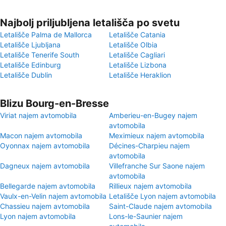
Najbolj priljubljena letališča po svetu
Letališče Palma de Mallorca
Letališče Catania
Letališče Ljubljana
Letališče Olbia
Letališče Tenerife South
Letališče Cagliari
Letališče Edinburg
Letališče Lizbona
Letališče Dublin
Letališče Heraklion
Blizu Bourg-en-Bresse
Viriat najem avtomobila
Amberieu-en-Bugey najem
avtomobila
Macon najem avtomobila
Meximieux najem avtomobila
Oyonnax najem avtomobila
Décines-Charpieu najem
avtomobila
Dagneux najem avtomobila
Villefranche Sur Saone najem
avtomobila
Bellegarde najem avtomobila
Rillieux najem avtomobila
Vaulx-en-Velin najem avtomobila
Letališče Lyon najem avtomobila
Chassieu najem avtomobila
Saint-Claude najem avtomobila
Lyon najem avtomobila
Lons-le-Saunier najem