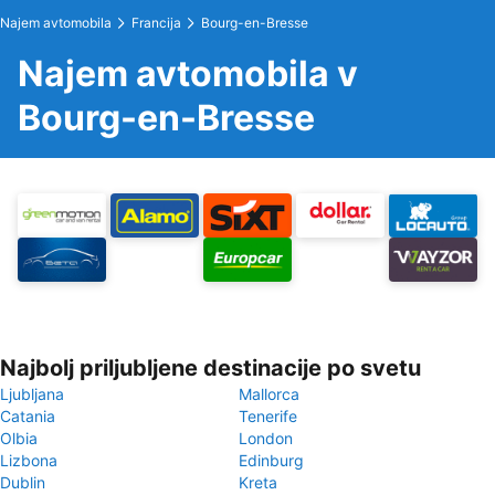
Najem avtomobila
Francija
Bourg-en-Bresse
Najem avtomobila v
Bourg-en-Bresse
Najbolj priljubljene destinacije po svetu
Ljubljana
Mallorca
Catania
Tenerife
Olbia
London
Lizbona
Edinburg
Dublin
Kreta