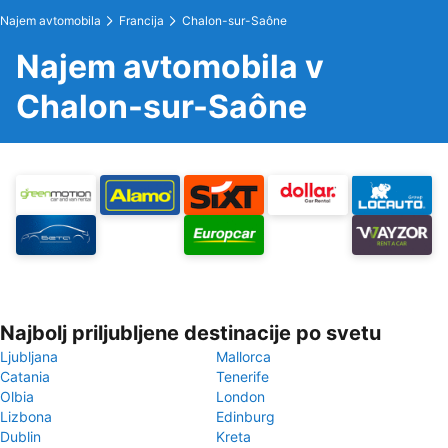
Najem avtomobila
Francija
Chalon-sur-Saône
Najem avtomobila v
Chalon-sur-Saône
Najbolj priljubljene destinacije po svetu
Ljubljana
Mallorca
Catania
Tenerife
Olbia
London
Lizbona
Edinburg
Dublin
Kreta