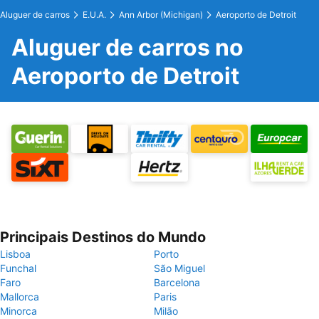
Aluguer de carros
E.U.A.
Ann Arbor (Michigan)
Aeroporto de Detroit
Aluguer de carros no
Aeroporto de Detroit
Principais Destinos do Mundo
Lisboa
Porto
Funchal
São Miguel
Faro
Barcelona
Mallorca
Paris
Minorca
Milão