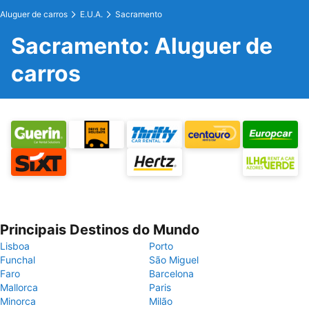
Aluguer de carros
E.U.A.
Sacramento
Sacramento: Aluguer de
carros
Principais Destinos do Mundo
Lisboa
Porto
Funchal
São Miguel
Faro
Barcelona
Mallorca
Paris
Minorca
Milão