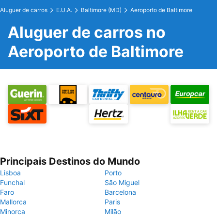
Aluguer de carros
E.U.A.
Baltimore (MD)
Aeroporto de Baltimore
Aluguer de carros no
Aeroporto de Baltimore
Principais Destinos do Mundo
Lisboa
Porto
Funchal
São Miguel
Faro
Barcelona
Mallorca
Paris
Minorca
Milão