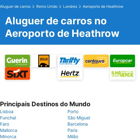
Aluguer de carros
Reino Unido
Londres
Aeroporto de Heathrow
Aluguer de carros no
Aeroporto de Heathrow
Principais Destinos do Mundo
Lisboa
Porto
Funchal
São Miguel
Faro
Barcelona
Mallorca
Paris
Minorca
Milão